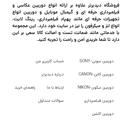
امکان می دهد دوربین را در آب شناور کنید و
فروشگاه دیدبرتر علاوه بر ارائه انواع دوربین عکاسی و
فیلمبرداری حرفه ای و گیمبال موبایل و دوربین انواع
دارای رنگ روشن است تا آن را از دست ندهید.
تجهیزات حرفه ای مانند پهپاد فیلمبرداری، رینگ لایت،
انواع لنز و میکرفون را نیز در سایت خود دارد. این مجموعه
با خدماتی مانند ضمانت تست و اصالت کالا سعی بر این
کیف ضد آب DJI برای Osmo Action 3
دارد تا شما خریدی امن و راحت را تجربه کنید.
این قاب ضد آب از DJI که برای محافظت از
دوربین Osmo Action 3 شما در عمق 197 اینچی
دوربین سونی-SONY
حساب کاربری من
طراحی شده است، نمایش واضحی از صفحه
نمایش Osmo Action 3 شما ارائه می دهد.
دوربین کانن-CANON
درباره دیدبرتر
شیشه بادوام برای محافظت و مشاهده شفاف در
دوربین نیکون-NIKON
ارتباط با ما
راهنمای خرید
زیر آب، لنز را پوشش می‌دهد و سه درج ضد مه
برای جلوگیری از مه‌گرفتگی تعبیه شده است. این
دوربین فیلمبرداری
سوالات متداول
کیس دارای یک پایه استاندارد 2 شاخه در پایین
دوربین اکشن
است.