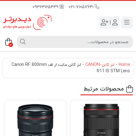
09364165449
021-71057641
|
0
Home
-
لنز کانن-CANON
-
لنز کانن مانت ار اف Canon RF 800mm
f/11 IS STM Lens
محصولات مرتبط