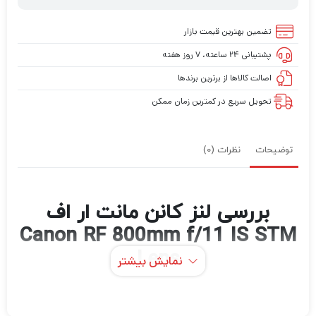
تضمین بهترین قیمت بازار
پشتیبانی ۲۴ ساعته، ۷ روز هفته
اصالت کالاها از برترین برندها
تحویل سریع در کمترین زمان ممکن
توضیحات
نظرات (0)
بررسی لنز کانن مانت ار اف
Canon RF 800mm f/11 IS STM
Lens
نمایش بیشتر
دوربین Canon RF 800mm f/11 IS STM با