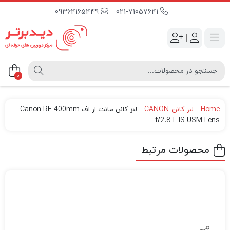
09364165449
021-71057641
|
0
Home
-
لنز کانن-CANON
-
لنز کانن مانت ار اف Canon RF 400mm
f/2.8 L IS USM Lens
محصولات مرتبط