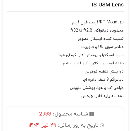
IS USM Lens
لنز RF-Mount/فرمت فول فریم
محدوده دیافراگم: f/2.8 تا f/32
تثبیت کننده اپتیکال تصویر
عناصر سوپر UD و فلوریت
سوپر اسپکترا و پوشش های کره ای هوا
حلقه فوکوس الکترونیکی قابل تنظیم
دو پیش تنظیم فوکوس
دیافراگم 9 تیغه دایره ای
طراحی آب و هوا، پوشش فلورین
یقه سه پایه قابل چرخش
شناسه محصول:
2938
تاریخ به روز رسانی:
29 تیر 1404