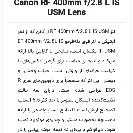
Canon RF 400mm f/2.8 L IS
USM Lens
لنز RF 400mm f/2.8 L IS USM از کانن که از نظر
اپتیکی با لنز فوق تله‌فوتو EF 400mm f/2.8L IS
III USM یکسان است، نتایجی با کارایی بالا ارائه
می‌کند و انتخابی مناسب برای گرفتن عکس‌های با
کیفیت حرفه‌ای از ورزش است. حیات وحش، و
بیشتر. این لنز که منحصراً برای دوربین‌های سری R
EOS طراحی شده است، دارای سه حالت
تثبیت‌کننده اپتیکال تصویر با حداکثر 5.5 استاپ
تصحیح لرزش است تا نتایج بسیار واضحی را ارائه
دهد، چه به صورت دستی و چه روی مونوپاد نصب
شود. دیافراگم دایره‌ای نه تیغه، بوکه زیبایی را در