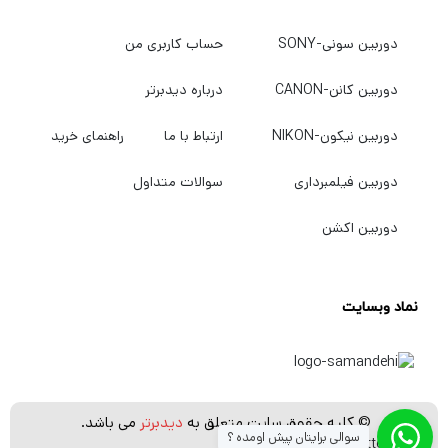
خدمات حرفه‌ای دسترسی پیدا کنید و تجربه فوق
دوربین سونی-SONY
حساب کاربری من
العاده عکاسی با لنزهای Canon RF را تجربه کنید.
دوربین کانن-CANON
درباره دیدبرتر
دوربین نیکون-NIKON
ارتباط با ما
راهنمای خرید
دوربین فیلمبرداری
سوالات متداول
دوربین اکشن
نماد وبسایت
© کلیه حقوق سایت متعلق به
دیدبرتر
می باشد.
سوالی برایتان پیش اومده ؟
[whatsapp_buttons]