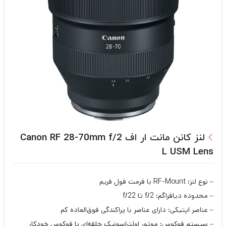
لنز کانن مانت ار اف Canon RF 28-70mm f/2
L USM Lens
– نوع لنز: RF-Mount با فرمت فول فریم
– محدوده دیافراگم: f/2 تا f/22
– عناصر اپتیکی: دارای عناصر با پراکندگی فوق‌العاده کم
– سیستم فوکوس: موتور اولتراسونیک حلقه‌ای با فوکوس خودکار