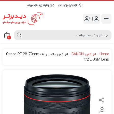
09364165449
021-71057641
|
0
Home
-
لنز کانن-CANON
-
لنز کانن مانت ار اف Canon RF 28-70mm
f/2 L USM Lens