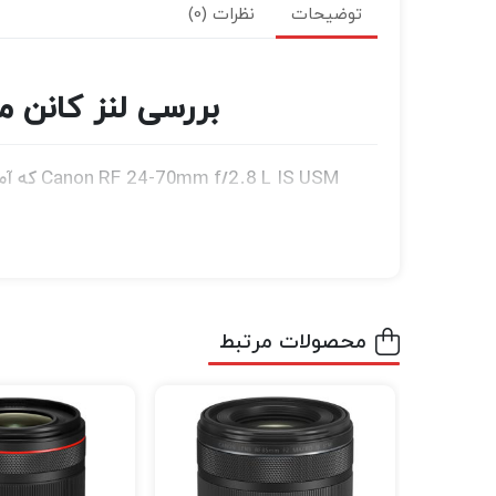
توضیحات
نظرات (0)
بررسی لنز کانن مانت ار اف  IS USM Lens
 IS USM
میدان را فراهم می کند. طراحی اپتیکال مجموعه
واضح، انواع انحرافات را در سراسر محدوده ب
نوری قوی اعمال شده است.
محصولات مرتبط
سیستم فوکوس ano USM
می‌کند. یک تثبیت کننده تصویر همچنین تا پن