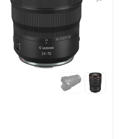
لنز سامیانگ-Samyang
لنز فوجی فیلم – FujiFilm
لنز موبایل