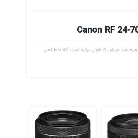
ه کاره با زاویه دید عریض تا طول پرتره است که با طراحی
f برای کار در شرایط نوری دشوار مناسب است و همچنین امکان کنترل بیشتر بر عمق
ی داده است که به منظور ایجاد تصاویر واضح و
 شعله ور شدن و شبح در هنگام کار در شرایط
تقریباً بی‌صدا را با لغو فوکوس دستی تمام وقت ارائه
عکس های دستی واضح تری ایجاد کند. یک حلقه
کنترل منحصر به فرد نیز برای کنترل بصری تنظیمات نوردهی از خود لنز در طراحی لنز ادغام شده است. علاوه بر این، این 24-70 میلی‌متر در برابر آب و هوا آب‌بندی