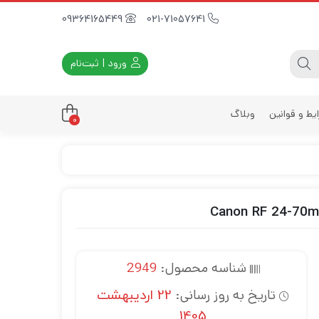
09364165449
021-71057641
ورود | ثبت‌نام
یط و قوانین
وبلاگ
0
داری
زه
زی
د
ی
شناسه محصول:
2949
یه
تاریخ به روز رسانی:
22 اردیبهشت
1405