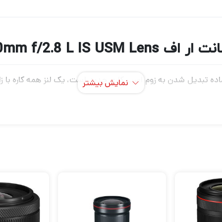
Canon RF 24-70mm f/2.8 L
Canon RF 24-70mm f/2.8 L که آماده تبدیل شدن به زوم اسب کاری جدید است، یک لنز هم
نمایش بیشتر
روشن، پیشرفته و بصری آن مشخص می شود. حداکثر دیافراگم ثابت /2.8
‌ای از عناصر غیرکروی و با پراکندگی فوق‌العاده کم را در خود جا
زرگنمایی بسیار کاهش می‌دهد. یک پوشش کروی هوا نیز برای سرکوب
N که دارایی‌های نوری متمایز را متعادل می‌کند، عملکرد فوکوس خودکار سریع و 
ج مرحله لرزش دوربین را جبران می کند تا در شرایط نوری دشوار 