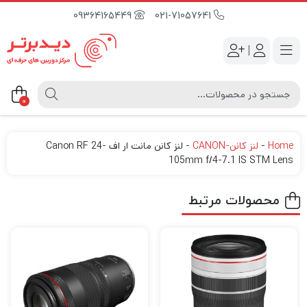
09364165449
021-71057641
|
0
Home
-
لنز کانن-CANON
-
لنز کانن مانت ار اف Canon RF 24-
105mm f/4-7.1 IS STM Lens
محصولات مرتبط