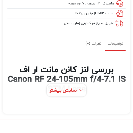
پشتیبانی ۲۴ ساعته، ۷ روز هفته
اصالت کالاها از برترین برندها
تحویل سریع در کمترین زمان ممکن
توضیحات
نظرات (0)
بررسی لنز کانن مانت ار اف
Canon RF 24-105mm f/4-7.1 IS
STM Lens
نمایش بیشتر
شیک و همه کاره، Canon RF 24-105mm f/4-
7.1 IS STM یک زوم کاملا گرد است که فواصل
کانونی تله فوتو از زاویه عریض تا کوتاه را پوشش