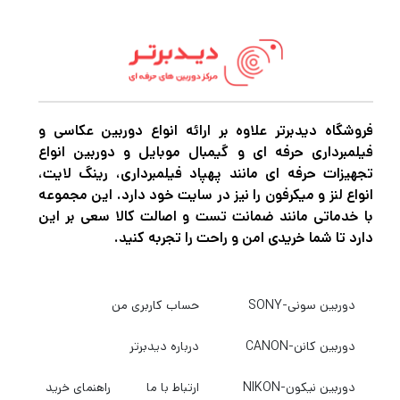
می‌دهد تا از کار در شرایط مختلف بهره ببرد.
حداکثر دیافراگم متغیر همچنین به حفظ یک نمایه
فشرده و قابل توجه متناسب با نیازهای عکاسی
روزمره کمک می کند. تکمیل کننده طراحی
انعطاف پذیر، موقعیت منحصر به فرد مرکز ماکرو
فروشگاه دیدبرتر علاوه بر ارائه انواع دوربین عکاسی و
فیلمبرداری حرفه ای و گیمبال موبایل و دوربین انواع
فوکوس است که کار با سوژه های نزدیک را با
تجهیزات حرفه ای مانند پهپاد فیلمبرداری، رینگ لایت،
حداکثر نسبت بزرگنمایی 1:2 امکان پذیر می کند و
انواع لنز و میکرفون را نیز در سایت خود دارد. این مجموعه
با خدماتی مانند ضمانت تست و اصالت کالا سعی بر این
تثبیت کننده اپتیکال تصویر نیز با به حداقل
دارد تا شما خریدی امن و راحت را تجربه کنید.
رساندن لرزش های دوربین به دستیابی به تصاویر
واضح کمک می کند. همچنین، یک موتور STM
دوربین سونی-SONY
حساب کاربری من
عملکرد فوکوس خودکار بی‌صدا و روان و فوکوس
دستی تمام وقت را نادیده می‌گیرد. علاوه بر این،
دوربین کانن-CANON
درباره دیدبرتر
یک حلقه کنترل قابل تنظیم به شما امکان می
دوربین نیکون-NIKON
ارتباط با ما
راهنمای خرید
دهد تنظیمات نوردهی، از جمله ISO، دیافراگم و