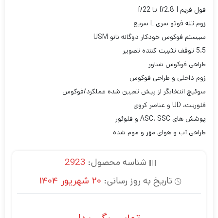
فول فریم | f/2.8 تا f/22
زوم تله فوتو سری L سریع
سیستم فوکوس خودکار دوگانه نانو USM
5.5 توقف تثبیت کننده تصویر
طراحی فوکوس شناور
زوم داخلی و طراحی فوکوس
سوئیچ انتخابگر از پیش تعیین شده عملکرد/فوکوس
فلوریت، UD و عناصر کروی
پوشش های ASC، SSC و فلوئور
طراحی آب و هوای مهر و موم شده
شناسه محصول:
2923
تاریخ به روز رسانی:
20 شهریور 1404