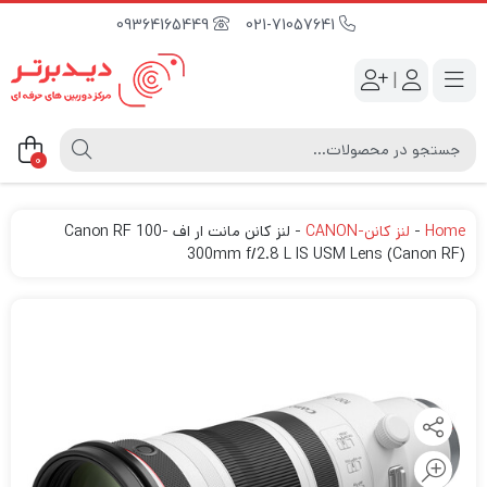
09364165449
021-71057641
|
0
Home
-
لنز کانن-CANON
-
لنز کانن مانت ار اف Canon RF 100-
300mm f/2.8 L IS USM Lens (Canon RF)