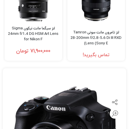
لنز سیگما مانت نیکون Sigma
لنز تامرون مانت سونی Tamron
24mm f/1.4 DG HSM Art Lens
28-200mm f/2.8-5.6 Di III RXD
for Nikon F
Lens (Sony E)
71,900,000
تومان
تماس بگیرید!