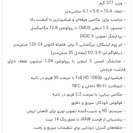
– وزن: 377 گرم
– ابعاد: 10.4 × 5.8 × 4.1 سانتی‌متر
– مناسب برای: عکاسی حرفه‌ای و فیلمبرداری با کیفیت بالا
– سنسور: 1.5 اینچی CMOS با رزولوشن 12.8 مگاپیکسل
– پردازشگر تصویر: DIGIC 6
– لنز زوم اپتیکال: بزرگنمایی 5 برابر، فاصله کانونی 24-120 میلی‌متر
– دیافراگم لنز: f/2-3.9 (معادل 35 میلی‌متر)
– نمایشگر: لمسی 3 اینچی با رزولوشن 1.04 میلیون نقطه، دارای
قابلیت چرخش
– فیلمبرداری: Full HD 1080p با سرعت 30 فریم در ثانیه
– اتصالات: Wi-Fi داخلی و NFC
– عکاسی پیاپی: با سرعت 5.2 فریم در ثانیه
– فوکوس خودکار: سریع و دقیق
– سیستم: HS و تثبیت‌کننده تصویر نوری برای کاهش لرزش
– پشتیبانی از فرمت RAW: با عمق رنگ 14 بیت
– حلقه‌های کنترل: دوتایی برای تنظیمات سریع و راحت