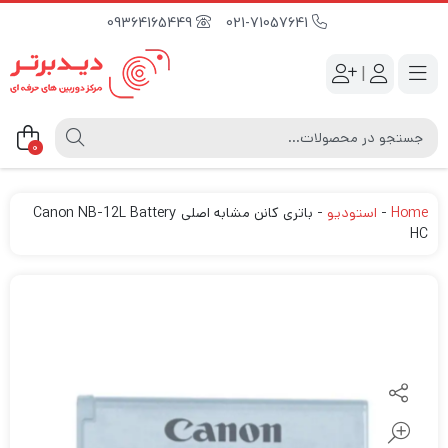
09364165449
021-71057641
|
0
Home
-
استودیو
-
باتری کانن مشابه اصلی Canon NB-12L Battery
HC