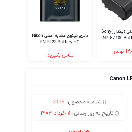
باتری سونی اصلی (پکدار )Sony
باتری نیکون مشابه اصلی Nikon
NP-FZ100 Batt
EN-EL23 Battery HC
12
تومان
تماس بگیرید!
شناسه محصول:
3119
تاریخ به روز رسانی:
11 خرداد 1404
ناموجود