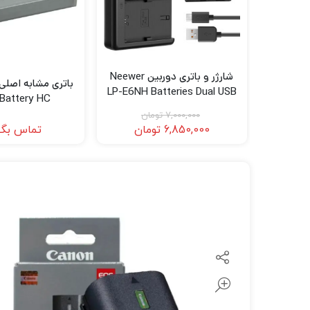
لنز سامیانگ-Samyang
لنز فوجی فیلم – FujiFilm
لنز موبایل
شارژر و باتری دوربین Neewer
LP-E6NH Batteries Dual USB
Battery HC
Charger Kit
7,000,000
تومان
6,850,000
تومان
تماس بگی