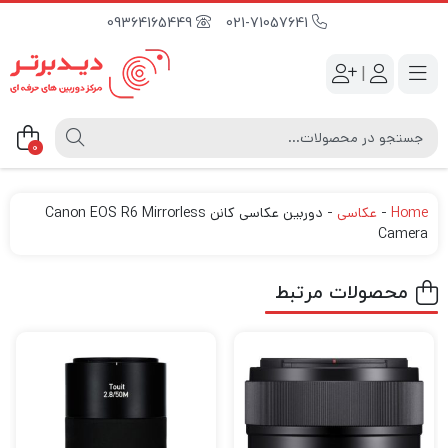
09364165449
021-71057641
|
0
Home
-
عکاسی
-
دوربین عکاسی کانن Canon EOS R6 Mirrorless
Camera
محصولات مرتبط