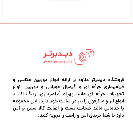
دوربین EOS R6 کانن با ارائه عملکرد فوق‌العاده با
سرعت 12 فریم در ثانیه، می‌تواند جزئیات چند
ثانیه‌ای بین حرکات سوژه را ثبت کند. این برای
عکس های اکشن پویا از ورزشکاران، حیوانات یا
وسایل نقلیه در حال حرکت عالی است. حالت شاتر
الکترونیکی (بی صدا) قابل انتخاب می تواند
تصاویری با سرعت 20 فریم در ثانیه بگیرد که برای
عکاسان حیات وحش و عکاسان عکاسی مفید
است.
فروشگاه دیدبرتر علاوه بر ارائه انواع دوربین عکاسی و
فیلمبرداری حرفه ای و گیمبال موبایل و دوربین انواع
تجهیزات حرفه ای مانند پهپاد فیلمبرداری، رینگ لایت،
سنسور 20 مگاپیکسلی فول فریم و پردازنده
انواع لنز و میکرفون را نیز در سایت خود دارد. این مجموعه
DIGIC X
با خدماتی مانند ضمانت تست و اصالت کالا سعی بر این
دارد تا شما خریدی امن و راحت را تجربه کنید.
EOS R6 که حول یک حسگر CMOS فول فریم
اصلاح شده 20 مگاپیکسلی ساخته شده است،