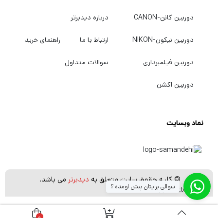
جزئیات موجود است، همه با رنگ 10 بیتی
دوربین کانن-CANON
درباره دیدبرتر
4:2:2.
حرکت آهسته و سریع را می توان با نرخ UHD
دوربین نیکون-NIKON
ارتباط با ما
راهنمای خرید
4K120 در کدک های HEVC و AVC ضبط کرد.
دوربین فیلمبرداری
سوالات متداول
با استفاده از کدک‌های XF-AVC S و XF-HEVC S،
با سیستم نام‌گذاری آسان‌تر و ساختار پوشه، و
دوربین اکشن
همچنین حفظ ابرداده‌ها، همه در قالب MP4،
فرآیند ویرایش خود را آسان‌تر کنید.
نماد وبسایت
پایه لنز RF
پایه لنز RF داخلی به EOS C80 سازگاری با سری
لنزهای سریع و قابل اعتماد RF-mount Canon با
پوشش های پیشرفته و تثبیت کننده تصویر را می
© کلیه حقوق سایت متعلق به
دیدبرتر
می باشد.
سوالی برایتان پیش اومده ؟
[whatsapp_buttons]
دهد.
با فاصله فلنج کوتاه، پایه RF کمک می کند تا عمق
0