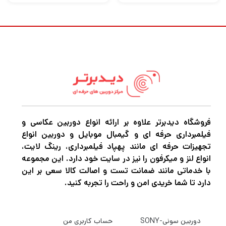
سنسور فول فریم 6K
سنسور 6K فول فریم CMOS در قلب دوربین C80
به آن امکان می دهد نویز بسیار کم، افزایش
کارایی حساسیت و تصاویر 4K بهتر را از طریق
نمونه برداری بیش از حد 6K ارائه دهد. همه اینها
به لطف فناوری بهبود یافته جذب نور در سنسور
CMOS پشته ای و پشته ای امکان پذیر است.
فروشگاه دیدبرتر علاوه بر ارائه انواع دوربین عکاسی و
فرمت های ضبط چندگانه
فیلمبرداری حرفه ای و گیمبال موبایل و دوربین انواع
فرمت‌های ضبط چندگانه C80 شامل حداکثر فریم
تجهیزات حرفه ای مانند پهپاد فیلمبرداری، رینگ لایت،
انواع لنز و میکرفون را نیز در سایت خود دارد. این مجموعه
6K30 Canon Cinema RAW Light LT و برش
با خدماتی مانند ضمانت تست و اصالت کالا سعی بر این
S35 تا 4K30 در RAW ST و 4K60 در RAW LT
دارد تا شما خریدی امن و راحت را تجربه کنید.
است.
4K 120p یا 2K 180p نمونه برداری شده با حداکثر
دوربین سونی-SONY
حساب کاربری من