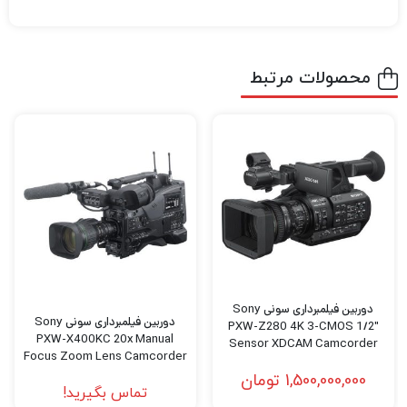
دوربین سینمایی Canon EOS C80 6K فول فریم
با ارائه عکس استثنایی فول فریم 6K30 در فرم
فشرده، سنسور CMOS EOS C400 را با طراحی
محصولات مرتبط
سبک وزن مشابه EOS C70 ترکیب می کند. این
دوربین دیجیتال ایده آل برای عکاسی سریع و
اپراتورهای انفرادی، دارای پایه های ISO سه گانه
800، 3200، و 12800 در لاگ/خام، فوکوس
خودکار Dual Pixel CMOS AF II ارتقا یافته و
خروجی ویدیوی 12G-SDI و HDMI به طور همزمان
است. پایه RF EOS C80 سازگاری با لنزهای RF
سریع و قابل اعتماد Canon را فراهم می کند و
دوربین فیلمبرداری سونی Sony
دوربین فیلمبرداری سونی Sony
PXW-Z280 4K 3-CMOS 1/2″
چرخ فیلتر ND موتوری امکان تنظیم نوردهی در
PXW-X400KC 20x Manual
Sensor XDCAM Camcorder
Focus Zoom Lens Camcorder
حین پرواز را فراهم می کند.
Kit
1,500,000,000
تومان
تماس بگیرید!