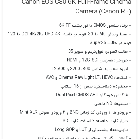
Canon EOS C80 6K Full-Frame Cinema
Camera (Canon RF)
– برند: سنسور CMOS با نور پشت 6K FF
– ضبط ویدئو: 6K با 30 فریم بر ثانیه، DCI 4K/2K، UHD 4K با 120
فریم در حالت Super35
– حالت تصویر: فول‌فریم و سوپر 35
– خروجی: همزمان 12G-SDI و HDMI
– ایزو: سه پایه، شامل 800، 3200 و 12،800
– کدک‌ها: Cinema Raw Light LT، HEVC و AVC
– محدوده دینامیکی: بیش از 16 استاپ
– فوکوس خودکار: Dual Pixel CMOS AF II
– فیلترها: ND داخلی
– ورودی‌ها: ۱ ورودی کد زمانی BNC و ۲ ورودی صوتی Mini-XLR
– شیار کارت حافظه: ۲ اسلات کارت SD
– قابلیت‌ها: پشتیبانی از LUT و Long GOP
– گارانتی: گارانتی معتبر، ضمانت اصالت و سلامت کالا