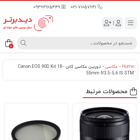
09364165449
021-71057641
|
0
Home
-
عکاسی
-
دوربین عکاسی کانن Canon EOS 90D Kit 18-
55mm f/3.5-5.6 IS STM
محصولات مرتبط