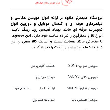
واضح و خیره‌کننده‌ای را بدون توجه به اینکه
سرمایه‌گذاری عکاسی شما را به کجا می‌برد، به
دست آورد.
فروشگاه دیدبرتر علاوه بر ارائه انواع دوربین عکاسی و
فیلمبرداری حرفه ای و گیمبال موبایل و دوربین انواع
تجهیزات حرفه ای مانند پهپاد فیلمبرداری، رینگ لایت،
با دوربین EOS 90D همه چیز از رویدادهای ورزشی
انواع لنز و میکرفون را نیز در سایت خود دارد. این مجموعه
با خدماتی مانند ضمانت تست و اصالت کالا سعی بر این
پرسرعت گرفته تا لحظات ساده و روزمره را ثبت
دارد تا شما خریدی امن و راحت را تجربه کنید.
کنید. با داشتن سنسور 32.5 مگاپیکسلی CMOS
(APS-C)، پردازشگر تصویر قدرتمند DIGIC 8،
دوربین سونی-SONY
حساب کاربری من
ویدیوی 4K 30p و موارد دیگر، می‌تواند نتایج
واضح و خیره‌کننده‌ای را بدون توجه به اینکه
دوربین کانن-CANON
درباره دیدبرتر
سرمایه‌گذاری عکاسی شما را به کجا می‌برد، به
دوربین نیکون-NIKON
ارتباط با ما
راهنمای خرید
دست آورد.
دوربین فیلمبرداری
سوالات متداول
سنسور 32.5 مگاپیکسلی CMOS