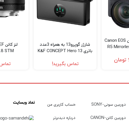
دوربین عکاسی کانن Canon EOS
شارژر گوپرو13 به همراه 3عدد
لنز 
R5 Mirrorl
باتری K&F CONCEPT Hero 13
.8 STM
24-105
تومان
تماس بگیرید!
تماس 
نماد وبسایت
دوربین سونی-SONY
حساب کاربری من
دوربین کانن-CANON
درباره دیدبرتر