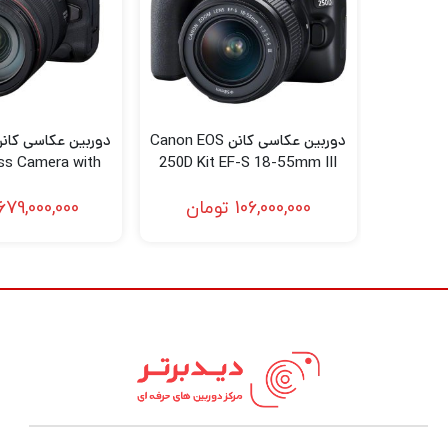
دوربین عکاسی کانن Canon EOS
ess Camera with
250D Kit EF-S 18-55mm III
mm f/4 Lens
106,000,000
تومان
679,000,000