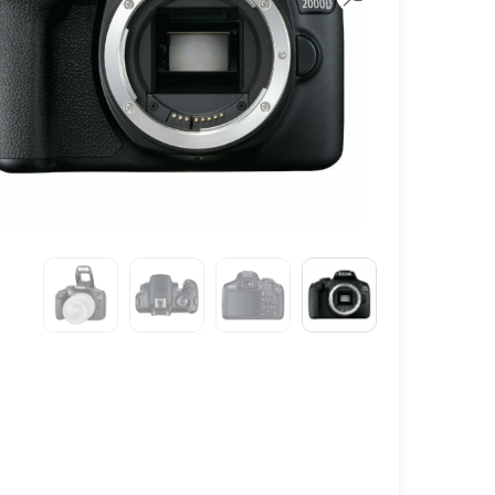
لنز سامیانگ-Samyang
لنز فوجی فیلم – FujiFilm
لنز موبایل