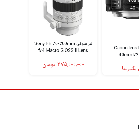
لنز سونی Sony FE 70-200mm
کانن Canon lens EF
f/4 Macro G OSS II Lens
40mmf/2
(Sony E)
275,000,000
تومان
بگیرید!