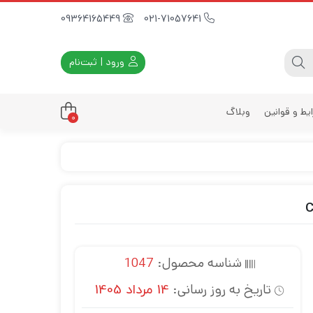
09364165449
021-71057641
ورود | ثبت‌نام
یط و قوانین
وبلاگ
0
داری
زه
زی
د
ی
شناسه محصول:
1047
یه
تاریخ به روز رسانی:
14 مرداد 1405