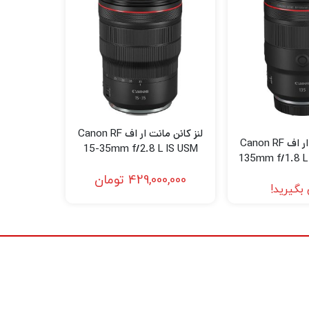
ً بی‌صدا را برای پشتیبانی از تصاویر ثابت و برنامه‌های
س در دسترس است. علاوه بر این، این لنز به
خوبی با فرم فشرده دوربین های سری M EOS جفت می شود، این لنز همچنین دارای طراحی جمع شونده است تا طول کلی آن را به تنها 1.75 اینچ در طول سفر و
لنز کانن مانت ار اف Canon RF
ه (GMo) و دو عنصر غیرکرویی با قالب‌گیری دقیق (PMo) در طراحی نوری مشخص شده‌اند و به کاهش انحرافات رنگی و
لنز کانن مانت ار اف Canon RF
15-35mm f/2.8 L IS USM
135mm f/1.8 L
Lens (Canon RF)
429,000,000
تومان
بگیرید!