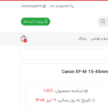
09364165449
021-71057641
ورود | ثبت‌نام
یط و قوانین
وبلاگ
0
داری
زه
زی
د
ی
شناسه محصول:
1303
یه
تاریخ به روز رسانی:
9 تیر 1405