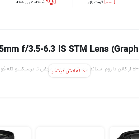
قیمت بازار
ساعته، ۷ روز هفته
لنز گرافیتی EF-M 15-45mm f/3.5-6.3 IS STM از کانن با زوم استانداردی که زاویه دید عری
نمایش بیشتر
با فرمت APS-C EOS M- محدوده فاصله کانونی معادل 24-72 میلی متر را ارائه می
رد دیگر با قالب گیری دقیق ساخته شده اند تا انحرافات رنگی و اعو
ی برای کاهش شعله ور شدن و شبح برای افزایش کنتراست و وضوح ه