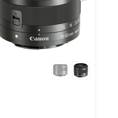
لنز سامیانگ-Samyang
لنز فوجی فیلم – FujiFilm
لنز موبایل