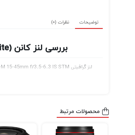
توضیحات
نظرات (0)
بررسی لنز کانن Canon EF-M 15-45mm f/3.5-6.3 IS STM Lens (Graphite)
است که یکی از آنها به صورت شیشه ای و دو مو
قرارگیری لنز نیز بهینه شده است و پوشش های
است.
محصولات مرتبط