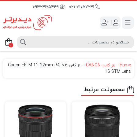
09364165449
021-71057641
|
0
Home
-
لنز کانن-CANON
-
لنز کانن Canon EF-M 11-22mm f/4-5.6
IS STM Lens
محصولات مرتبط