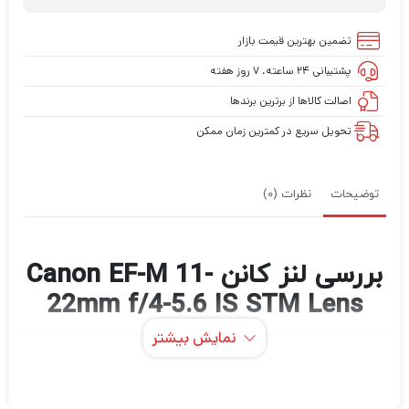
تضمین بهترین قیمت بازار
پشتیبانی ۲۴ ساعته، ۷ روز هفته
اصالت کالاها از برترین برندها
تحویل سریع در کمترین زمان ممکن
توضیحات
نظرات (0)
بررسی لنز کانن Canon EF-M 11-
22mm f/4-5.6 IS STM Lens
نمایش بیشتر
لنز Canon EF-M 11-22mm f/4-5.6 IS STM
یک فاصله کانونی معادل 35 میلی متری 18-35