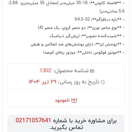
– **فاصله کانونی**: 18-35 میلی‌متر (معادل 35 میلی‌متری: 2.88-
5.6 سانتی‌متر)
– **بازه دیافراگم**: f/4.5-32
– **نوع عناصر نوری**: دو عنصر کروی، یک عنصر UD
– **تثبیت‌کننده تصویر**: لرزش‌گیر دینامیک
– **پوشش لنز**: دارای پوشش‌های ضد انعکاس و طیفی
– **موتور فوکوس داخلی**: موتور پله‌ای کم‌صدا
شناسه محصول:
1302
تاریخ به روز رسانی:
29 تیر 1404
ناموجود
برای مشاوره خرید با شماره
02171057641
تماس بگیرید.