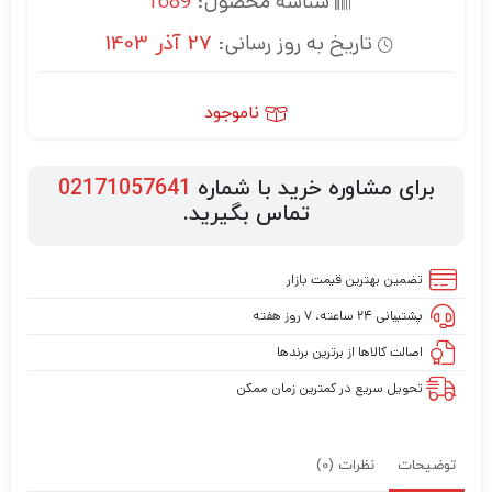
شناسه محصول:
1689
تاریخ به روز رسانی:
27 آذر 1403
ناموجود
برای مشاوره خرید با شماره
02171057641
تماس بگیرید.
تضمین بهترین قیمت بازار
پشتیبانی ۲۴ ساعته، ۷ روز هفته
اصالت کالاها از برترین برندها
تحویل سریع در کمترین زمان ممکن
توضیحات
نظرات (0)