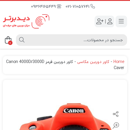
09364165449
021-71057641
|
0
Home
-
کاور دوربین عکاسی
-
کاور دوربین قرمز Canon 4000D/3000D
Caver