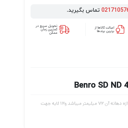
02171057
تماس بگیرید.
تحویل سریع در
اصالت کالاها از
کمترین زمان
برترین برندها
ممکن
فیلتر لنز عکاسی ان دی بنرو Benro SD ND 4X 58mm filter چگالی خنثی ( ND ) را با ضریب کاهش ۸X داراست. اندازه دهانه آن ۷۲ میلیمتر میباشد و۱۲ لایه جهت
تر است. ساختار این فیلتر شیشه باریک و رینگ آلومینیومی
است. کاهش نور مرئی از تاثیرات این فیلتر می‌باشد. این محصول ضد خش و رطوبت است که در واقع می‌توان گفت پوشش WMC ( ضد خش ، رطوبت و چربی )