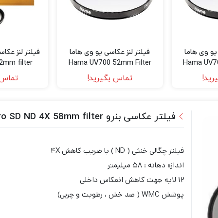
یو وی هاما
فیلتر لنز عکاسی یو وی هاما
فیلتر لنز عکا
2mm filter
Hama UV700 52mm Filter
Hama UV70
رید!
تماس بگیرید!
تماس 
فیلتر عکاسی بنرو Benro SD ND 4X 58mm filter
فیلتر چگالی خنثی ( ND ) با ضریب کاهش ۴X
اندازه دهانه : ۵۸ میلیمتر
۱۲ لایه جهت کاهش انعکاس داخلی
پوشش WMC ( صد خش ، رطوبت و چربی)