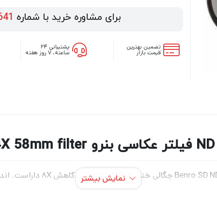
برای مشاوره خرید با شماره
641
تضمین بهترین
پشتیبانی ۲۴
قیمت بازار
ساعته، ۷ روز هفته
B
نمایش بیشتر
 انعکاس داخلی دارد. پوشش WMC ( صد خش ، رطوبت و چربی ) از دیگر ویژگی های این فیل