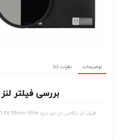
توضیحات
نظرات (0)
بررسی فیلتر لنز ND فیلتر عکاسی بنرو enro SD ND 4X 58mm filter
کاهش